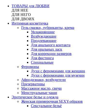
ТОВАРЫ для ЛЮБВИ
ДЛЯ НЕЕ
ДЛЯ НЕГО
ДЛЯ ДВОИХ
Интимная косметичка
Гель смазки, лубриканты, крема
Увлажняющие
Возбуждающие
Продлевающие
Для анального контакта
Для оральных ласк
Для коррекции размеров
Для фистинга
Специальные
Феромоны
Духи с феромонами для женщин
Духи с феромонами для мужчин
Афродизиаки, возбудители
Презервативы
Массажное масло, свечи
Менструальные чаши
Эротическое белье и одежда
Женская примерочная SEXY-образов
Сексуальное бельё