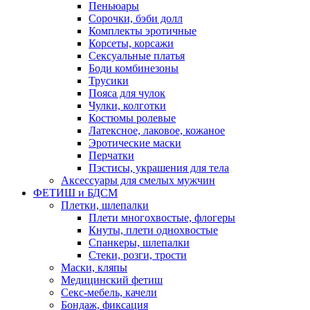
Пеньюары
Сорочки, бэби долл
Комплекты эротичные
Корсеты, корсажи
Сексуальные платья
Боди комбинезоны
Трусики
Пояса для чулок
Чулки, колготки
Костюмы ролевые
Латексное, лаковое, кожаное
Эротические маски
Перчатки
Пэстисы, украшения для тела
Аксессуары для смелых мужчин
ФЕТИШ и БДСМ
Плетки, шлепалки
Плети многохвостые, флогеры
Кнуты, плети однохвостые
Спанкеры, шлепалки
Стеки, розги, трости
Маски, кляпы
Медицинский фетиш
Секс-мебель, качели
Бондаж, фиксация