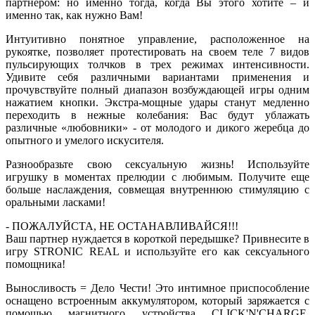
партнером: но именно тогда, когда Вы этого хотите – и
именно так, как нужно Вам!
Интуитивно понятное управление, расположенное на
рукоятке, позволяет протестировать на своем теле 7 видов
пульсирующих толчков в трех режимах интенсивности.
Удивите себя различными вариантами применения и
прочувствуйте полный диапазон возбуждающей игры одним
нажатием кнопки. Экстра-мощные удары станут медленно
переходить в нежные колебания: Вас будут ублажать
различные «любовники» - от молодого и дикого жеребца до
опытного и умелого искусителя.
Разнообразьте свою сексуальную жизнь! Используйте
игрушку в моментах прелюдии с любимым. Получите еще
больше наслаждения, совмещая внутреннюю стимуляцию с
оральными ласками!
- ПОЖАЛУЙСТА, НЕ ОСТАНАВЛИВАЙСЯ!!!
Ваш партнер нуждается в короткой передышке? Привнесите в
игру STRONIC REAL и используйте его как сексуального
помощника!
Выносливость = Дело Чести! Это интимное приспособление
оснащено встроенным аккумулятором, который заряжается с
помощью магнитного устройства CLICK'N'CHARGE,