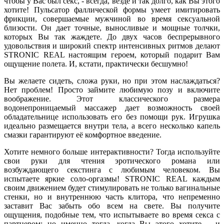
чтобы у Вас был секс, - всегда, везде и так долго, как Вы этого
хотите! Пульсатор фаллической формы умеет имитировать
фрикции, совершаемые мужчиной во время сексуальной
близости. Он дает точные, выносливые и мощные толчки,
которых Вы так жаждете. До двух часов беспрерывного
удовольствия и широкий спектр интенсивных ритмов делают
STRONIC REAL настоящим героем, который подарит Вам
ощущение полета. И, кстати, практически бесшумно!
Вы желаете сидеть, сложа руки, но при этом наслаждаться?
Нет проблем! Просто займите любимую позу и включите
воображение. Этот классического размера
водонепроницаемый массажер дает возможность своей
обладательнице использовать его без помощи рук. Игрушка
идеально размещается внутри тела, а всего несколько капель
смазки гарантируют её комфортное введение.
Хотите немного больше интерактивности? Тогда используйте
свои руки для чтения эротического романа или
возбуждающего секстинга с любимым человеком. Вы
испытаете яркие соло-оргазмы! STRONIC REAL каждым
своим движением будет стимулировать не только вагинальные
стенки, но и внутреннюю часть клитора, что непременно
заставит Вас забыть обо всем на свете. Вы получите
ощущения, подобные тем, что испытываете во время секса с
партнером: но именно тогда, когда Вы этого хотите – и