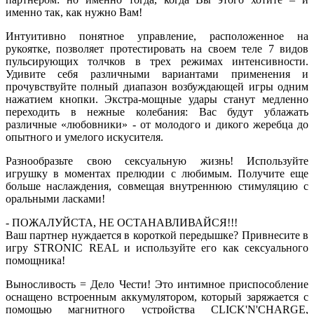
именно так, как нужно Вам!
Интуитивно понятное управление, расположенное на
рукоятке, позволяет протестировать на своем теле 7 видов
пульсирующих толчков в трех режимах интенсивности.
Удивите себя различными вариантами применения и
прочувствуйте полный диапазон возбуждающей игры одним
нажатием кнопки. Экстра-мощные удары станут медленно
переходить в нежные колебания: Вас будут ублажать
различные «любовники» - от молодого и дикого жеребца до
опытного и умелого искусителя.
Разнообразьте свою сексуальную жизнь! Используйте
игрушку в моментах прелюдии с любимым. Получите еще
больше наслаждения, совмещая внутреннюю стимуляцию с
оральными ласками!
- ПОЖАЛУЙСТА, НЕ ОСТАНАВЛИВАЙСЯ!!!
Ваш партнер нуждается в короткой передышке? Привнесите в
игру STRONIC REAL и используйте его как сексуального
помощника!
Выносливость = Дело Чести! Это интимное приспособление
оснащено встроенным аккумулятором, который заряжается с
помощью магнитного устройства CLICK'N'CHARGE,