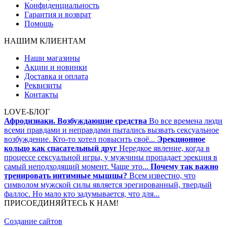
Конфиденциальность
Гарантия и возврат
Помощь
НАШИМ КЛИЕНТАМ
Наши магазины
Акции и новинки
Доставка и оплата
Реквизиты
Контакты
LOVE-БЛОГ
Афродизиаки. Возбуждающие средства
Во все времена люди
всеми правдами и неправдами пытались вызвать сексуальное
возбуждение. Кто-то хотел повысить своё...
Эрекционное
кольцо как спасательный друг
Нередкое явление, когда в
процессе сексуальной игры, у мужчины пропадает эрекция в
самый неподходящий момент. Чаще это...
Почему так важно
тренировать интимные мышцы?
Всем известно, что
символом мужской силы является эрегированный, твердый
фаллос. Но мало кто задумывается, что для...
ПРИСОЕДИНЯЙТЕСЬ К НАМ!
Создание сайтов