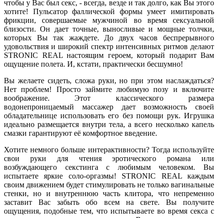
чтобы у Вас был секс, - всегда, везде и так долго, как Вы этого
хотите! Пульсатор фаллической формы умеет имитировать
фрикции, совершаемые мужчиной во время сексуальной
близости. Он дает точные, выносливые и мощные толчки,
которых Вы так жаждете. До двух часов беспрерывного
удовольствия и широкий спектр интенсивных ритмов делают
STRONIC REAL настоящим героем, который подарит Вам
ощущение полета. И, кстати, практически бесшумно!
Вы желаете сидеть, сложа руки, но при этом наслаждаться?
Нет проблем! Просто займите любимую позу и включите
воображение. Этот классического размера
водонепроницаемый массажер дает возможность своей
обладательнице использовать его без помощи рук. Игрушка
идеально размещается внутри тела, а всего несколько капель
смазки гарантируют её комфортное введение.
Хотите немного больше интерактивности? Тогда используйте
свои руки для чтения эротического романа или
возбуждающего секстинга с любимым человеком. Вы
испытаете яркие соло-оргазмы! STRONIC REAL каждым
своим движением будет стимулировать не только вагинальные
стенки, но и внутреннюю часть клитора, что непременно
заставит Вас забыть обо всем на свете. Вы получите
ощущения, подобные тем, что испытываете во время секса с