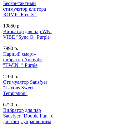
Бесконтактный
стимулятор клитора
ROMP "Free X"
19850 р.
Вибратор для пар WE-
VIBE "Sync O" Purple
7990 р.
Парный смарт-
вибратор Amovibe
"TWIN+" Purple
5100 р.
Стимулятор Satisfyer
"Layons Sweet
Temptation"
6750 р.
Вибратор для пар
Satisfyer "Double Fun" с
дистанц. управлением