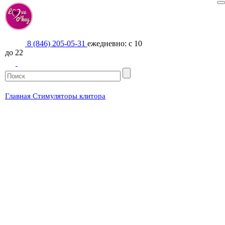
Наши магазины
Акции и новинки
8 (846) 205-05-31
ежедневно: с 10
Доставка и оплата
до 22
Вопрос/ответ
Контакты
LOVE-БЛОГ
Главная
Стимуляторы клитора