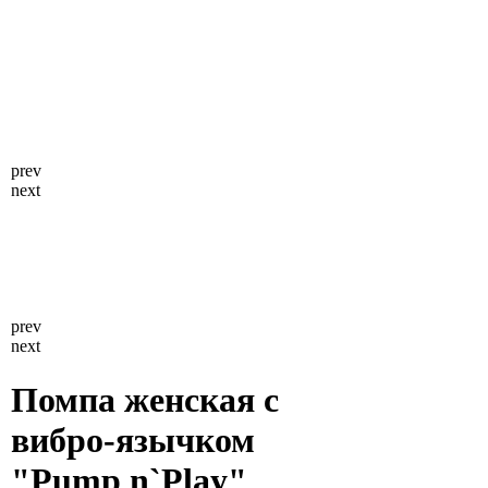
prev
next
prev
next
Помпа женская с
вибро-язычком
"Pump n`Play"