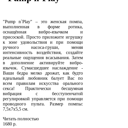
"Pump n`Play" – это женская помпа,
выполненная в форме ротика,
оснащённая вибро-язычком и
присоской. Просто приложите игрушку
к зоне удовольствия и при помощи
ручного насоса-груши, меняя
интенсивность воздействия, создайте
реальные ощущения всасывания. Затем
в дополнение активируйте вибро-
язычок. Сумасшедшее наслаждение -
Ваши бедра мелко дрожат, как будто
идеальный любовник балует Вас по
всем правилам искусства орального
секса! Практически бесшумная
вибрация с бесступенчатой
регулировкой управляется при помощи
проводного пульта. Размер помпы:
7,5х7х5,5 см.
Читать полностью
1680 р.