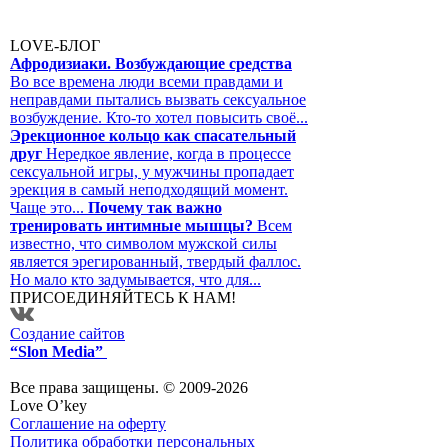
LOVE-БЛОГ
Афродизиаки. Возбуждающие средства
Во все времена люди всеми правдами и
неправдами пытались вызвать сексуальное
возбуждение. Кто-то хотел повысить своё...
Эрекционное кольцо как спасательный
друг
Нередкое явление, когда в процессе
сексуальной игры, у мужчины пропадает
эрекция в самый неподходящий момент.
Чаще это...
Почему так важно
тренировать интимные мышцы?
Всем
известно, что символом мужской силы
является эрегированный, твердый фаллос.
Но мало кто задумывается, что для...
ПРИСОЕДИНЯЙТЕСЬ К НАМ!
Создание сайтов
“Slon Media”
Все права защищены. © 2009-2026
Love O’key
Соглашение на оферту
Политика обработки персональных