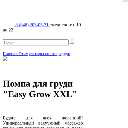
Наши магазины
Акции и новинки
8 (846) 205-05-31
ежедневно: с 10
Доставка и оплата
до 22
Вопрос/ответ
Контакты
LOVE-БЛОГ
Главная
Стимуляторы сосков, груди
Помпа для груди
"Easy Grow XXL"
Будьте для всех желанной!
Универсальный вакуумный массажер