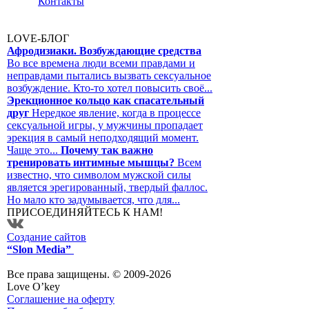
Контакты
LOVE-БЛОГ
Афродизиаки. Возбуждающие средства
Во все времена люди всеми правдами и
неправдами пытались вызвать сексуальное
возбуждение. Кто-то хотел повысить своё...
Эрекционное кольцо как спасательный
друг
Нередкое явление, когда в процессе
сексуальной игры, у мужчины пропадает
эрекция в самый неподходящий момент.
Чаще это...
Почему так важно
тренировать интимные мышцы?
Всем
известно, что символом мужской силы
является эрегированный, твердый фаллос.
Но мало кто задумывается, что для...
ПРИСОЕДИНЯЙТЕСЬ К НАМ!
Создание сайтов
“Slon Media”
Все права защищены. © 2009-2026
Love O’key
Соглашение на оферту