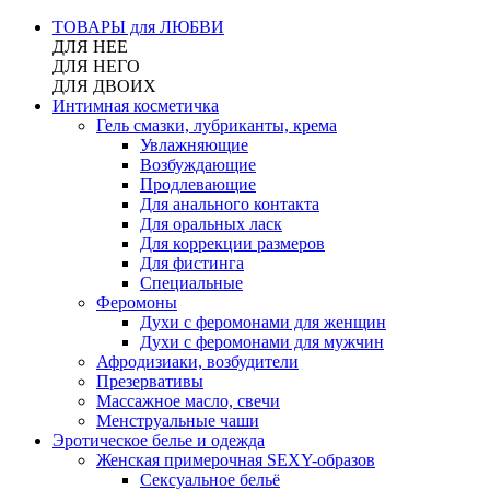
ТОВАРЫ для ЛЮБВИ
ДЛЯ НЕЕ
ДЛЯ НЕГО
ДЛЯ ДВОИХ
Интимная косметичка
Гель смазки, лубриканты, крема
Увлажняющие
Возбуждающие
Продлевающие
Для анального контакта
Для оральных ласк
Для коррекции размеров
Для фистинга
Специальные
Феромоны
Духи с феромонами для женщин
Духи с феромонами для мужчин
Афродизиаки, возбудители
Презервативы
Массажное масло, свечи
Менструальные чаши
Эротическое белье и одежда
Женская примерочная SEXY-образов
Сексуальное бельё