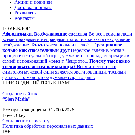
Акции и новинки
Доставка и оплата
Реквизиты
Контакты
LOVE-БЛОГ
Афродизиаки. Возбуждающие средства
Во все времена люди
всеми правдами и неправдами пытались вызвать сексуальное
возбуждение. Кто-то хотел повысить своё...
Эрекционное
кольцо как спасательный друг
Нередкое явление, когда в
процессе сексуальной игры, у мужчины пропадает эрекция в
самый неподходящий момент. Чаще это...
Почему так важно
тренировать интимные мышцы?
Всем известно, что
символом мужской силы является эрегированный, твердый
фаллос. Но мало кто задумывается, что для...
ПРИСОЕДИНЯЙТЕСЬ К НАМ!
Создание сайтов
“Slon Media”
Все права защищены. © 2009-2026
Love O’key
Соглашение на оферту
Политика обработки персональных данных
18+