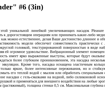
der" #6 (3in)
 этой уникальной линейкой увеличивающих насадок Pleasure X
ать к дорогостоящим операциям или принимать какие-либо меди
я как можно естественнее, делая Ваше достоинство длиннее и о
растяжимость модели обеспечит совместимость практически с
круглой головкой, текстурированной поверхностью в виде набу
яя ей огромное удовольствие. Вибрационный элемент помещен в
ность имеет ярко выраженные выступы, которые будут оказыва
ждаться более глубоким проникновением, эта насадка несколь
т эякуляции. Кроме того, насадка оснащена эластичным коль
только яркие, более интенсивные переживания, но и стойку
 помыть его теплой водой с мылом или обработать специальным
ие насадки с гель-смазками на водной, либо силиконовой осно
грушкой и применяться для внешнего воздействия на любые эро
см (растяжимый), толщина стенки 0,5 см. Максимальная глубина