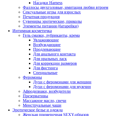
Насадки Harness
Фаллосы двухголовые, имитация любви втроем
Сексуальные игры для взрослых
Печатная продукция
Сувениры эротические, приколы
Элементы питания (батарейки)
Интимная косметичка
Гель смазки, лубриканты, крема
Увлажняющие
Возбуждающие
Продлевающие
Для анального контакта
Для оральных ласк
Для коррекции размеров
Для фистинга
Специальные
Феромоны
Духи с феромонами для женщин
Духи с феромонами для мужчин
Афродизиаки, возбудители
Презервативы
Массажное масло, свечи
Менструальные чаши
Эротическое белье и одежда
Женская примерочная SEXY-образов