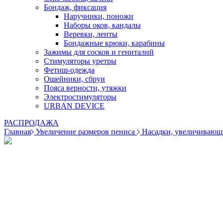
Бондаж, фиксация
Наручники, поножи
Наборы оков, кандалы
Веревки, ленты
Бондажные крюки, карабины
Зажимы для сосков и гениталий
Стимуляторы уретры
Фетиш-одежда
Ошейники, сбруи
Пояса верности, утяжки
Электростимуляторы
URBAN DEVICE
РАСПРОДАЖА
Главная
Увеличение размеров пениса
Насадки, увеличивающ