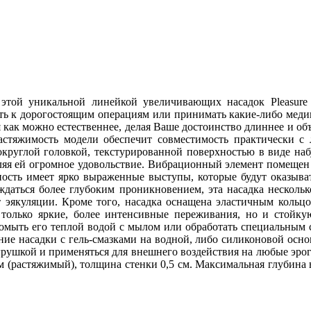
 этой уникальной линейкой увеличивающих насадок Pleasure X
ать к дорогостоящим операциям или принимать какие-либо меди
я как можно естественнее, делая Ваше достоинство длиннее и о
растяжимость модели обеспечит совместимость практически с
круглой головкой, текстурированной поверхностью в виде набу
яя ей огромное удовольствие. Вибрационный элемент помещен в
ность имеет ярко выраженные выступы, которые будут оказыва
ждаться более глубоким проникновением, эта насадка несколь
т эякуляции. Кроме того, насадка оснащена эластичным коль
только яркие, более интенсивные переживания, но и стойку
 помыть его теплой водой с мылом или обработать специальным
ие насадки с гель-смазками на водной, либо силиконовой осно
грушкой и применяться для внешнего воздействия на любые эро
см (растяжимый), толщина стенки 0,5 см. Максимальная глубина