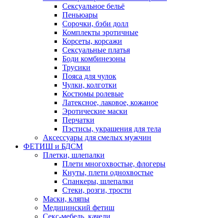
Сексуальное бельё
Пеньюары
Сорочки, бэби долл
Комплекты эротичные
Корсеты, корсажи
Сексуальные платья
Боди комбинезоны
Трусики
Пояса для чулок
Чулки, колготки
Костюмы ролевые
Латексное, лаковое, кожаное
Эротические маски
Перчатки
Пэстисы, украшения для тела
Аксессуары для смелых мужчин
ФЕТИШ и БДСМ
Плетки, шлепалки
Плети многохвостые, флогеры
Кнуты, плети однохвостые
Спанкеры, шлепалки
Стеки, розги, трости
Маски, кляпы
Медицинский фетиш
Секс-мебель, качели