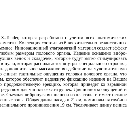
-Tender, которая разработана с учетом всех анатомических
каменты. Коллекция состоит из 6 восхитительно реалистичных
бъемнее. Инновационный ультрамягкий материал создает эффект
 любым размером полового органа. Изделие оснащено вибро-
хших венок и складочек, которые будут мягко стимулировать
 пулю, которая располагается внутри специального отростка,
ть дополнительное массажное воздействие на чувствительную
ко снизит тактильные ощущения головки полового органа, что
цом, которое обеспечит надежную фиксацию изделия на Вашем
ю продолжительную эрекцию, которая приведет ко взрывной
 средством для чистки секс-игрушек. Для полноты ощущений и
ве. Съемная вибропуля выполнена из пластика и имеет нежное
генные зоны. Общая длина насадки 21 см, номинальная глубина
 вагинального проникновения 19 см. Увеличивает длину пениса