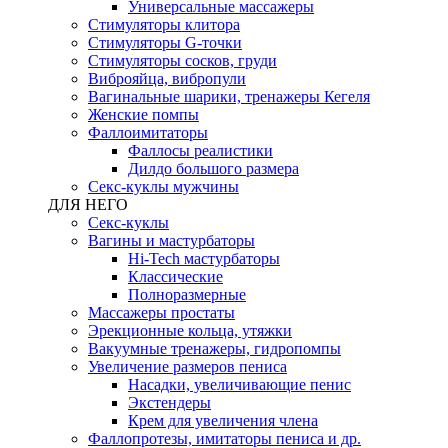
Универсальные массажеры
Стимуляторы клитора
Стимуляторы G-точки
Стимуляторы сосков, груди
Виброяйца, вибропули
Вагинальные шарики, тренажеры Кегеля
Женские помпы
Фаллоимитаторы
Фаллосы реалистики
Дилдо большого размера
Секс-куклы мужчины
ДЛЯ НЕГО
Секс-куклы
Вагины и мастурбаторы
Hi-Tech мастурбаторы
Классические
Полноразмерные
Массажеры простаты
Эрекционные кольца, утяжки
Вакуумные тренажеры, гидропомпы
Увеличение размеров пениса
Насадки, увеличивающие пенис
Экстендеры
Крем для увеличения члена
Фаллопротезы, имитаторы пениса и др.