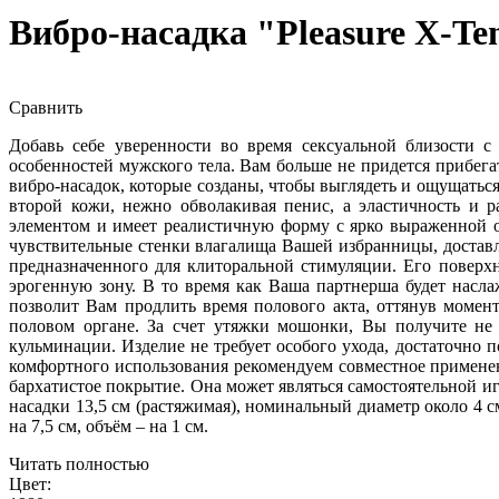
Вибро-насадка "Pleasure X-Ten
Сравнить
Добавь себе уверенности во время сексуальной близости с
особенностей мужского тела. Вам больше не придется прибег
вибро-насадок, которые созданы, чтобы выглядеть и ощущатьс
второй кожи, нежно обволакивая пенис, а эластичность и 
элементом и имеет реалистичную форму с ярко выраженной о
чувствительные стенки влагалища Вашей избранницы, доставл
предназначенного для клиторальной стимуляции. Его поверх
эрогенную зону. В то время как Ваша партнерша будет насла
позволит Вам продлить время полового акта, оттянув момен
половом органе. За счет утяжки мошонки, Вы получите не 
кульминации. Изделие не требует особого ухода, достаточно
комфортного использования рекомендуем совместное применен
бархатистое покрытие. Она может являться самостоятельной и
насадки 13,5 см (растяжимая), номинальный диаметр около 4 
на 7,5 см, объём – на 1 см.
Читать полностью
Цвет: