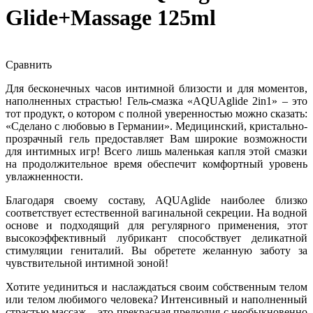
Glide+Massage 125ml
Сравнить
Для бесконечных часов интимной близости и для моментов,
наполненных страстью! Гель-смазка «AQUAglide 2in1» – это
тот продукт, о котором с полной уверенностью можно сказать:
«Сделано с любовью в Германии». Медицинский, кристально-
прозрачный гель предоставляет Вам широкие возможности
для интимных игр! Всего лишь маленькая капля этой смазки
на продолжительное время обеспечит комфортный уровень
увлажненности.
Благодаря своему составу, AQUAglide наиболее близко
соответствует естественной вагинальной секреции. На водной
основе и подходящий для регулярного применения, этот
высокоэффективный лубрикант способствует деликатной
стимуляции гениталий. Вы обретете желанную заботу за
чувствительной интимной зоной!
Хотите уединиться и наслаждаться своим собственным телом
или телом любимого человека? Интенсивный и наполненный
страстью массаж – это прекрасная прелюдия с необыкновенно