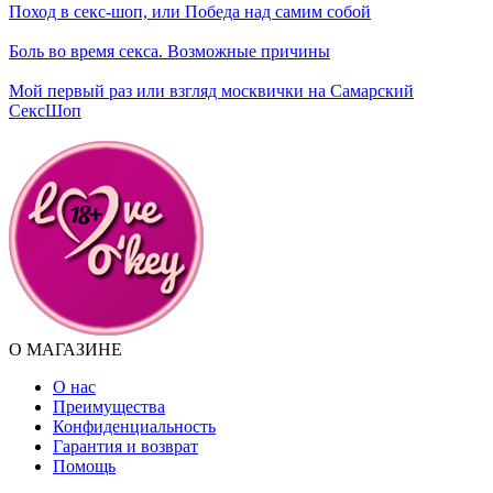
Поход в секс-шоп, или Победа над самим собой
Боль во время секса. Возможные причины
Мой первый раз или взгляд москвички на Самарский
СексШоп
О МАГАЗИНЕ
О нас
Преимущества
Конфиденциальность
Гарантия и возврат
Помощь