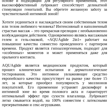
основе и подходящий для регулярного применения, этот
высокоэффективный лубрикант способствует деликатной
стимуляции гениталий. Вы обретете желанную заботу за
чувствительной интимной зоной!
Хотите уединиться и наслаждаться своим собственным телом
или телом любимого человека? Интенсивный и наполненный
страстью массаж – это прекрасная прелюдия с необыкновенно
возбуждающим действием. Одновременно являясь массажным
гелем и гель-смазкой, «AQUAglide 2in1» работает на
повышение качества совместно проведенного с партнером
времени. Продукт является гипоаллергенным, подходит для
«особенных» моментов и может применяться даже для
орального контакта.
AQUAglide является медицинским продуктом, который
прошел клинические испытания и дерматологические
тестирования. Это интимное увлажняющее средство
европейского качества присутствует на рынке уже более 15
лет, за которые приобрел популярность у миллионов
покупателей. Его применение устраняет дискомфорт в
интимной зоне во время полового акта и гарантирует
оптимальный эффект при сухости влагалища. Лубрикант
легко смывается водой, на 100% совместим с латексными
презервативами и секс-игрушками.