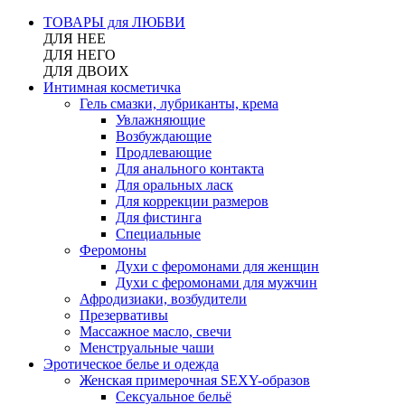
ТОВАРЫ для ЛЮБВИ
ДЛЯ НЕЕ
ДЛЯ НЕГО
ДЛЯ ДВОИХ
Интимная косметичка
Гель смазки, лубриканты, крема
Увлажняющие
Возбуждающие
Продлевающие
Для анального контакта
Для оральных ласк
Для коррекции размеров
Для фистинга
Специальные
Феромоны
Духи с феромонами для женщин
Духи с феромонами для мужчин
Афродизиаки, возбудители
Презервативы
Массажное масло, свечи
Менструальные чаши
Эротическое белье и одежда
Женская примерочная SEXY-образов
Сексуальное бельё