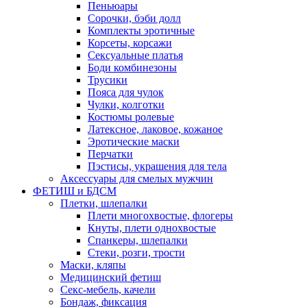
Пеньюары
Сорочки, бэби долл
Комплекты эротичные
Корсеты, корсажи
Сексуальные платья
Боди комбинезоны
Трусики
Пояса для чулок
Чулки, колготки
Костюмы ролевые
Латексное, лаковое, кожаное
Эротические маски
Перчатки
Пэстисы, украшения для тела
Аксессуары для смелых мужчин
ФЕТИШ и БДСМ
Плетки, шлепалки
Плети многохвостые, флогеры
Кнуты, плети однохвостые
Спанкеры, шлепалки
Стеки, розги, трости
Маски, кляпы
Медицинский фетиш
Секс-мебель, качели
Бондаж, фиксация