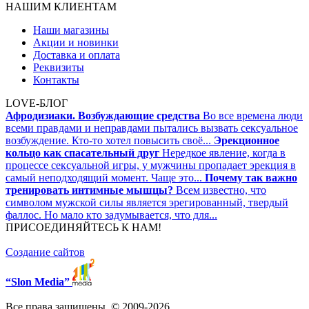
НАШИМ КЛИЕНТАМ
Наши магазины
Акции и новинки
Доставка и оплата
Реквизиты
Контакты
LOVE-БЛОГ
Афродизиаки. Возбуждающие средства
Во все времена люди
всеми правдами и неправдами пытались вызвать сексуальное
возбуждение. Кто-то хотел повысить своё...
Эрекционное
кольцо как спасательный друг
Нередкое явление, когда в
процессе сексуальной игры, у мужчины пропадает эрекция в
самый неподходящий момент. Чаще это...
Почему так важно
тренировать интимные мышцы?
Всем известно, что
символом мужской силы является эрегированный, твердый
фаллос. Но мало кто задумывается, что для...
ПРИСОЕДИНЯЙТЕСЬ К НАМ!
Создание сайтов
“Slon Media”
Все права защищены. © 2009-2026